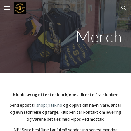
Skip to main content
Skip to navigation
Merch
Klubbtøy og effekter kan kjøpes direkte fra klubben
Send epost til
shop@lafk.no
og opplys om navn, vare, antall
og evn størrelse og farge
. Klubben tar kontakt om levering
og varene betales med Vipps ved mottak.
NB! Siste bestilling før jul må sendes inn senest mandag